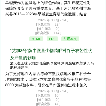
3
件下，适当增加灌水量(350～390 m
/亩)可显著提
旱碱麦作为盐碱地上的特色作物，其生产稳定性对
眼蜂的寄生行为。该技术无须使用化学农药，契合
3
保障粮食安全具有重要意义。基于河北省沧州市海
高玉米产量和经济效益，其中390 m
/亩(T14)的综
绿色农业发展理念，结合放蜂期气象预警、增加放
兴县2013—2023年旱碱麦生育期气象数据，结合旱
合表现最优。但需结合区域水资源状况，在保障水
蜂量等改进措施后，更适配榆林市生产实际，可进
碱麦关键生育期的目标，探究气象变化规律与旱碱
资源可持续利用的前提下推广应用。
2026 年 03 期 v.14 ;
一步示范推广。
[下载次数： 22 ]
麦生长间的内在联系，分析气象因素对旱碱麦生长
[被引频次： 0 ]
的影响。研究发现，极端低温、年际间降水变化大
[阅读次数： 114 ]
和日照时数的不对称变化对旱碱麦生长有一定影
HTML
PDF
引用本文
响。对气象因素与旱碱麦生育关键时期关联，提出
构建气象风险预警系统、实施关键生育期技术改良
“艾加3号”牌中微量生物菌肥对谷子农艺性状
以及发展基于气象预测的生产优化应对策略。为本
及产量的影响
地旱碱麦生产、提升其在气候变化背景下的产量稳
潘天遵;王咏;安雅杰;任启鹏;李俊玲;刘明;柴晓娇;姜梦琪;马
定性提供具体优化路径，为同类盐碱旱作区的农业
鹏程;王建华;
生产韧性建设提供有益参考。
为了更好地在内蒙古赤峰市敖汉旗地区推广谷子合
理施肥技术，以敖汉本地繁育的优良谷子品种‘敖谷
8000’为试验材料，研究在旱作区种植过程中施入不
同肥料组合对谷子农艺性状和产量的影响。设置两
2026 年 03 期 v.14 ;
[下载次数： 10 ]
组对照（CK1和CK2），设置3个中微量菌肥梯度试
[被引频次： 0 ]
验。试验结果表明：复合肥（12-18-15≥45%）+“艾
[阅读次数： 47 ]