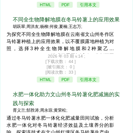
加3号”牌中微量生物菌肥对谷子农艺性状（株高、
HTML
PDF
引用本文
穗长、根质量、倒伏率）和亩产量方面有良好的改
善效果。施35 kg/亩复合肥（12-18-15≥45%）+7.5
不同全生物降解地膜在冬马铃薯上的应用效果
kg/亩“艾加3号”牌中微量生物菌肥组合，产量和经济
胡跃翠;周洪友;杨柳;何俊;夏楠;王志万;
效益最大。与不施底肥（CK1）相比，产量增幅最
为探究不同全生物降解地膜在云南省文山州冬作区
大为48.60%、经济效益增加纯收入438.3元/亩；与
马铃薯种植上的应用效果，以不覆膜露地种植为对
施相同复合肥底肥不施中微量菌肥（CK2）相比，
照，选择3种全生物降解地膜和2种聚乙烯
产量增幅最大为28.62%、经济效益增加纯收入
（polyethylene,PE）地膜开展田间试验，分析不同
2026 年 03 期 v.14 ;
152.4元/亩。
[下载次数： 44 ]
覆膜处理的降解进程以及对冬马铃薯产量和经济效
[被引频次： 0 ]
益的影响。结果表明，露地种植较覆膜种植减产
[阅读次数： 33 ]
14.30%～25.62%;3种降解膜均较普通地膜增产，且
HTML
PDF
引用本文
增产效果差异显著；在覆膜栽培冬马铃薯整个生育
期内，普通地膜均无降解性状出现，而全生物降解
水肥一体化助力文山州冬马铃薯化肥减施的实
地膜处理在覆膜50 d后进入降解诱导期，收获期仅
践与探索
有1种全生物降解膜进入大裂期。因此，从可控性、
胥义兰;郜胜涛;周永琼;黄荣松;
安全性以及机械可操作性出发，建议在当地推广使
通过冬马铃薯水肥一体化化肥减量田间试验，分析
用T3全生物降解膜。
水肥一体化对冬马铃薯经济效益及土壤养分的影
响，探索该技术在文山州红壤区冬马铃薯生产中的