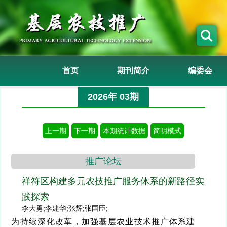
首页
期刊简介
编委会
2026年 03期
上一期
下一期
本期统计数据
简明模式
推广论坛
祥符区构建多元农技推广服务体系的新路径实
践探索
李大勇;李建华;张辉;张国臣;
为持续深化改革，加强基层农业技术推广体系建