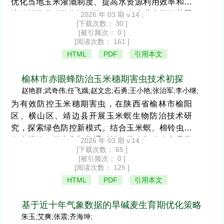
优化当地玉米灌溉制度、提高水资源利用效率和经
产量和种植效益。
济效益提供科学依据。于2024年在内蒙古阿拉善盟
2026 年 03 期 v.14 ;
[下载次数： 30 ]
巴润别立镇进行田间试验，设置14个灌水处理(T1～
[被引频次： 0 ]
3
3
T14)，灌水量从260 m
/亩起始，以10 m
/亩为梯度
[阅读次数： 161 ]
3
HTML
PDF
引用本文
递增至390 m
/亩。以当地上年度平均灌水量(320
3
m
/亩，T7)为对照，分析不同梯度灌水量对玉米产
榆林市赤眼蜂防治玉米穗期害虫技术初探
量和经济效益的影响。结果显示：玉米产量随灌水
赵艳群;武奇伟;任飞娥;赵文忠;石勇;王小艳;张治军;李小继;
3
量增加呈递增趋势。T14处理(390 m
/亩)产量最
为有效防控玉米穗期害虫，在陕西省榆林市榆阳
高，达1 450.2 kg/亩，较对照T7(1 063.8 kg/亩)显著
区、横山区、靖边县开展玉米螟生物防治技术研
3
增产36.32%。T3处理(280 m
/亩)产量最低(858.1
究，探索绿色防控新模式。结合玉米螟、棉铃虫的
kg/亩)，较T7减产19.34%。增产率超过5%的处理依
发生规律，于产卵初期通过植保无人机分次定量释
2026 年 03 期 v.14 ;
次为T14>T10>T13>T11>T12。经济效益分析表
[下载次数： 65 ]
放赤眼蜂，玉米成熟后调查防治效果。试验结果表
明，T14处理的产投比最高(3.68:1)，增收额最大
[被引频次： 0 ]
明，榆阳区、横山区、靖边县最终防效分别为
[阅读次数： 125 ]
3
3
(759.4元/亩)；T10(350 m
/亩)、T13(380 m
/亩)和
43.31%、17.40%和73.09%，实现农药使用量减少
HTML
PDF
引用本文
3
T11(360 m
/亩)处理也表现出较好的经济效益(产投
30%以上，平均增产率为8.96%，达成了减药增产
目标。防效的区域差异主要源于两点：一是赤眼蜂
3
比>1)。在350～390 m
/亩的灌水范围内，玉米增产
基于近十年气象数据的旱碱麦生育期优化策略
田间实际出蜂率较低，平均仅34.66%；二是放蜂期
效果随灌水量增加而增加。在贺兰山西麓沙壤土条
朱玉;艾爽;张震;齐海坤;
间的高温、干旱、降雨等气象因素，显著抑制了赤