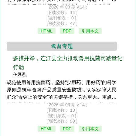
节肥效果与最佳施肥量。以‘沃土V7’为供试作物，
2026 年 03 期 v.14 ;
[下载次数： 14 ]
试设5个处理：常规+配方施肥（CK1）、水肥一体
[被引频次： 0 ]
化+配方施肥（CK2）、水肥一体化+配方施肥减施
[阅读次数： 47 ]
10%、水肥一体化+配方施肥减施20%、水肥一体化
HTML
PDF
引用本文
+配方施肥减施30%。结果表明：水肥一体化+配方
施肥减施10%处理下农艺性状综合最优，株高40.2
禽畜专题
cm、茎粗1.87 mm，且缺塘率显著降低；该处理产
量达3 374.24 kg/亩，较CK1增产18.04%，净增收
多措并举，连江县全力推动兽用抗菌药减量化
955.38元/亩、投产比1:2.25，经济效益最佳。同
行动
时，水肥一体化+配方施肥减施10%处理下土壤有机
任凤迟;
质、有效磷、速效钾残留量最接近基础水平，养分
规范使用兽用抗菌药，坚持“少用药、用好药”的科学
平衡状况最优。
原则是筑牢畜禽产品质量安全防线，切实保障人民
群众“舌尖上的安全”的关键举措，关系重大。重点介
绍福建省连江县减抗行动整体开展情况、详细梳理
2026 年 03 期 v.14 ;
[下载次数： 13 ]
管理部门在政策制定、监督检查、技术推广、宣传
[被引频次： 0 ]
推进等强化减抗行动落实具体措施，同时阐述养殖
[阅读次数： 50 ]
企业建立健全相关制度、完善养殖档案管理、建立
HTML
PDF
引用本文
严格的生物安全防控措施、规范防疫免疫、严格把