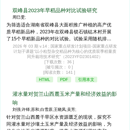
干旱胁迫下均表现最佳，产量高且降幅小，耐旱性
最强；香早优2017(CK)和旱优786的耐旱性中等；
双峰县2023年早稻品种对比试验研究
旱优126和旱优78的耐旱性较弱。建议将旱优73作
周巳雯;
为赤水市主推品种，并在生产上重点关注始穗—乳
为筛选适合湖南省双峰县大面积推广种植的高产优
熟期的水分管理。
质早稻新品种，2023年在双峰县锁石镇梽木村开展
了15个早稻新品种的对比试验。试验采用随机排列
2
2026 年 03 期 v.14 ; 国家重点研发计划项目-国家重点研发
设计，每个小区面积为0.013 hm
，比较了各品种的
计划子课题“以小粒型杂交稻品种为核心的优质双季稻量质
生育期、产量、抗性及主要经济性状。结果表明，
同升栽培技术研究”（2023YFD2301402）
2
[下载次数： 36 ]
陵两优1785的产量最高，达8 092.5 kg/hm
，比对
[被引频次： 0 ]
照品种陵两优69增产7.8%；钰两优611和煜两优
[阅读次数： 141 ]
2
4156的产量分别为7 855.5 kg/hm
和7 926.0 kg/h
HTML
PDF
引用本文
2
m
，较对照品种陵两优69增产幅度分别为4.7%和
5.6%。在结实率方面，煜两优4156和陵两优268分
灌水量对贺兰山西麓玉米产量和经济效益的影
别达到90.4%和90.5%，表现优异。此外，钰两优
响
611、柒两优785和陵两优268的千粒重均为25.4
刘强;许铎;苏和;白雪原;王晓凤;吴芳;
g，显示出良好的籽粒饱满度。综合分析认为，陵两
针对贺兰山西麓干旱区水资源匮乏的现状，探究不
优1785、钰两优611和煜两优4156等品种表现优
同灌水量对沙壤土玉米产量及经济效益的影响，为
良，适宜在双峰县推广种植，可显著提高当地水稻