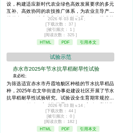
设，构建适应新时代农业绿色高效发展要求的多元
互补、高效协同的农技推广体系，为农业主导产业
提供全程化、精准化和个性化的指导服务，提升基
2026 年 03 期 v.14 ;
[下载次数： 37 ]
层农技推广机构服务能力，祥符区基层农技推广人
[被引频次： 1 ]
员经多年实践探索，通过加强培育农业科技示范主
[阅读次数： 325 ]
体，构建了“政府（基层农技推广体系）+农业科研
HTML
PDF
引用本文
院所+新型农业生产经营主体+科技示范基地+农
户”多元农技推广服务体系的新路径，加快推进了先
试验示范
进适用技术进村、入户、到田，粮油主要农作物大
面积单产提升成效明显，促进了农业增效，农民增
赤水市2025年节水抗旱稻耐旱性试验
收。
袁必松;
为筛选适宜赤水市丹霞地貌区种植的节水抗旱稻品
种，2025年在文华街道办事处建设社区开展了节水
抗旱稻耐旱性试验研究。试验设全生育期常规控水
（T0）、始穗—齐穗期干旱（T1）、齐穗—乳熟期
2026 年 03 期 v.14 ;
[下载次数： 44 ]
干旱（T2）3个处理，对5个参试品种的耐旱性及产
[被引频次： 0 ]
量进行试验观察。结果表明：干旱胁迫导致所有品
[阅读次数： 182 ]
种减产，但减产幅度因品种而异；旱优73在正常和
HTML
PDF
引用本文