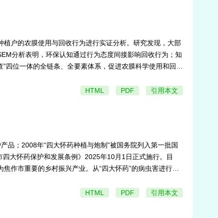
M）对眉山市522户种植户的农膜使用与回收行为进行实证分析。研究发现，大部
。SEM分析表明，环保认知通过行为态度间接影响回收行为；知
查”四位一体的全链条、全要素体系，促进农膜科学使用和回
HTML
PDF
引用本文
品；2008年“四大怀药种植与炮制”被国务院列入第一批国
大怀药保护和发展条例》2025年10月1日正式施行。目
成为焦作市重要的乡村振兴产业。从“四大怀药”的病虫害进行归
质高效发展。
HTML
PDF
引用本文