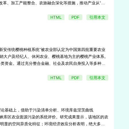
制改革、加工产能整合、农旅融合深化等措施，推动产业从“规
HTML
PDF
引用本文
“新安传统樱桃种植系统”被农业部认定为中国第四批重要农业
营销大户及经纪人、休闲农业、樱桃基地为主的樱桃产业体系。
各类资金。通过充分整合金融、社会及农民自身投入等多种渠
方面进行了积极探索。
HTML
PDF
引用本文
理论基础上，借助于污染清单分析、环境库兹涅茨曲线
等研究手段，开展对三峡库区农业面源污染的系统评价。研究成果显示，该地区的农
存在明显的空间异质化特征；环境经济效应分析表明，绝大多数