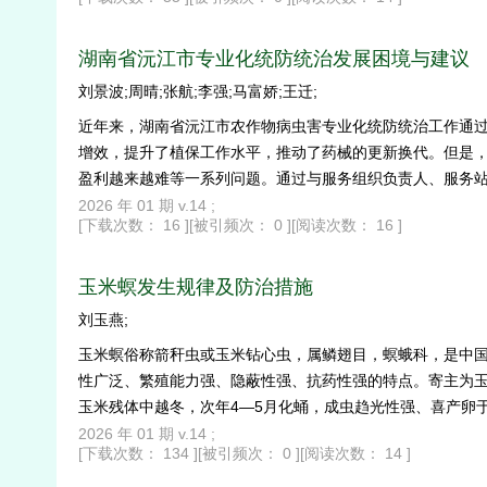
湖南省沅江市专业化统防统治发展困境与建议
刘景波;周晴;张航;李强;马富娇;王迁;
近年来，湖南省沅江市农作物病虫害专业化统防统治工作通
增效，提升了植保工作水平，推动了药械的更新换代。但是
盈利越来越难等一系列问题。通过与服务组织负责人、服务
域服务站、完善制度建设、加大新型施药器械与药剂的研发
2026 年 01 期 v.14 ;
[下载次数： 16 ]
[被引频次： 0 ]
[阅读次数： 16 ]
玉米螟发生规律及防治措施
刘玉燕;
玉米螟俗称箭秆虫或玉米钻心虫，属鳞翅目，螟蛾科，是中
性广泛、繁殖能力强、隐蔽性强、抗药性强的特点。寄主为
玉米残体中越冬，次年4—5月化蛹，成虫趋光性强、喜产卵
手，分析了其发生规律、危害特点，提出了玉米螟的综合防治
2026 年 01 期 v.14 ;
[下载次数： 134 ]
[被引频次： 0 ]
[阅读次数： 14 ]
眼蜂或用白僵菌封垛；化学防控主要是种子包衣、打药、毒
量，提供实践参考，助力玉米产业持续向前发展。