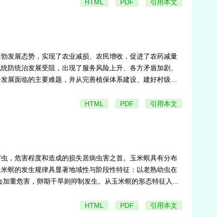
HTML
PDF
引用本文
蓬勃发展态势，实现了农业减损、农民增收，促进了农药减量
化统防统治发展受阻，出现了服务风险上升、各方矛盾加剧、
务发展面临的主要难题，并从完善植保体系建设、建好村级区
HTML
PDF
引用本文
害虫，危害程度和造成的损失居病虫害之首。玉米螟具有分布
玉米螟的发生规律具显著地域性与阶段性特征：以老熟幼虫在
会加重危害，卵期干旱则抑制发生。从玉米螟的形态特征入
还田降低虫源；物理诱控利用杀虫灯诱杀成虫；生物防控释放赤
的同时维护生态安全，为农业工作者优化玉米品质、提高产
HTML
PDF
引用本文