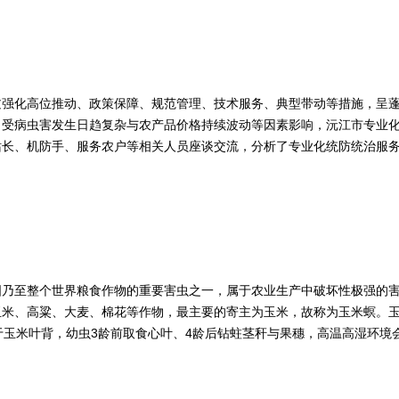
过强化高位推动、政策保障、规范管理、技术服务、典型带动等措施，呈
，受病虫害发生日趋复杂与农产品价格持续波动等因素影响，沅江市专业
站长、机防手、服务农户等相关人员座谈交流，分析了专业化统防统治服
推广力度等方面提出了推进专业化统防统治工作发展的建议。
国乃至整个世界粮食作物的重要害虫之一，属于农业生产中破坏性极强的
玉米、高粱、大麦、棉花等作物，最主要的寄主为玉米，故称为玉米螟。
于玉米叶背，幼虫3龄前取食心叶、4龄后钻蛀茎秆与果穗，高温高湿环境
措施，防治需遵循“综合防控、精准靶向”原则：农业防控通过秸秆粉碎
土丢心。通过多项措施协同应用，可有效阻断钻蛀危害，在保障玉米产量