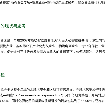
。创新提出“动态资金专项+链主企业+数字赋能”三维模型，建议资金拨付机
展提供实践指导。
展的现状与思考
之最，早在2007年就被省政府命名为“万亩无公害樱桃基地”，2017年
县樱桃产业，基本形成了产业化龙头企业、物流电商企业、专业合作社、
发展、促进农村产业进步及提高农民收入的新形势下，如何统筹利用各级
政衔接资金的示范和引导作用，在推动大粒樱桃产业发展、提高群众收入
路径
问题关乎到整个江域的水环境安全和区域可持续发展。在环境污染经济学
以及“压力—状态—响应”（Pressure-state-response,PSR）分析
.45%，同时化肥使用的磷类物质所引发的污染也达到了35.05%，还