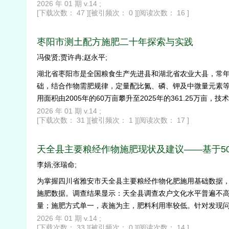
的三峡区县已经超越了EKC拐点，只有巫山、巫溪等腹地还
2026 年 01 期 v.14 ;
[下载次数： 47 ]
[被引频次： 0 ]
[阅读次数： 16 ]
农业绿色发展提供科学依据。
枣阳市测土配方施肥二十年探索与实践
冯俊贤;贾许冉;赵永平;
湖北省枣阳市是全国粮食生产先进县和湖北省农业大县，常年农
础，结合作物需肥规律，定量配比氮、磷、钾及中微量元素等
用面积由2005年的60万亩攀升至2025年的361.25万亩
二十年来的发展概况，分析枣阳市在“测、配、产、供、施”
2026 年 01 期 v.14 ;
[下载次数： 31 ]
[被引频次： 1 ]
[阅读次数： 17 ]
撑。
天全县主要粮经作物施肥现状及建议——基于5
李娟;张瑞命;
为掌握四川省雅安市天全县主要粮经作物化肥施用基础数据，
施肥数据。调查结果显示：天全县调查农户文化水平普遍不高
量；施肥方式单一，表施为主，肥料利用率较低。针对发现
术，优化施肥结构；强化农技推广与示范带动；优化补偿补
2026 年 01 期 v.14 ;
[下载次数： 33 ]
[被引频次： 0 ]
[阅读次数： 14 ]