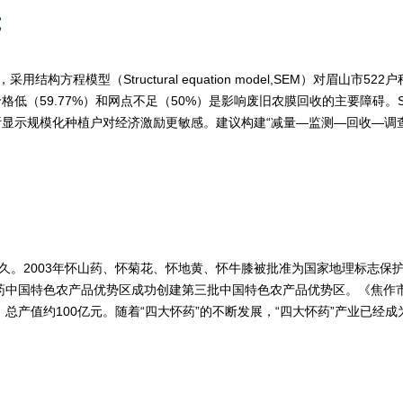
究
TPB）框架，采用结构方程模型（Structural equation model,SE
低（59.77%）和网点不足（50%）是影响废旧农膜回收的主要障碍
显示规模化种植户对经济激励更敏感。建议构建“减量—监测—回收—调
久。2003年怀山药、怀菊花、怀地黄、怀牛膝被批准为国家地理标志保护产
药中国特色农产品优势区成功创建第三批中国特色农产品优势区。《焦作市四
总产值约100亿元。随着“四大怀药”的不断发展，“四大怀药”产业已经
存在的问题提出建议，为怀药产业发展提供参考，促进“四大怀药”产业高