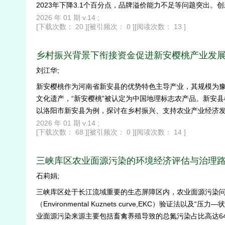
2023年下降3.1个百分点，品牌溢价能力不足等问题突出
模扩张”向“质量效益”转型，为山区菜籽油大县项目可持续发
2026 年 01 期 v.14 ;
[下载次数： 20 ]
[被引频次： 0 ]
[阅读次数： 13 ]
乡村振兴背景下衔接资金促进新安樱桃产业发
刘江华;
新安樱桃作为河南省新安县的优势特色主导产业，其规模为豫西
文化遗产，“新安樱桃”被认定为中国地理标志农产品。新安
以洛阳市新安县为例，探讨在乡村振兴、支持农业产业经济
道，推动农业产业发展所需生产要素的投入，并积极发挥财
2026 年 01 期 v.14 ;
[下载次数： 68 ]
[被引频次： 0 ]
[阅读次数： 14 ]
三峡库区农业面源污染的环境经济评估与治理
石莉娟;
三峡库区处于长江流域重要的生态屏障区内，农业面源污染
（Environmental Kuznets curve,EKC）验证法
业面源污染来源主要包括畜禽养殖导致的总氮污染占比高达64