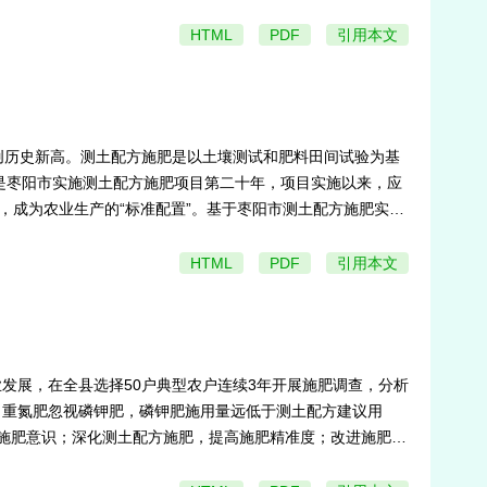
68%。提出“分区分类、精准施策”的治理路径，为三峡库区
HTML
PDF
引用本文
吨，创历史新高。测土配方施肥是以土壤测试和肥料田间试验为基
是枣阳市实施测土配方施肥项目第二十年，项目实施以来，应
的跨越，成为农业生产的“标准配置”。基于枣阳市测土配方施肥实施
验，以期为襄阳市及湖北省粮油作物产能提升提供土肥技术支
HTML
PDF
引用本文
发展，在全县选择50户典型农户连续3年开展施肥调查，分析
，重氮肥忽视磷钾肥，磷钾肥施用量远低于测土配方建议用
施肥意识；深化测土配方施肥，提高施肥精准度；改进施肥技