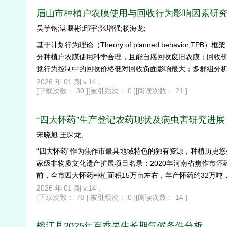
眉山市种植户农膜使用与回收行为影响因素研
吴芋钢;谌堰彬;邱宇;张增强;杨海龙;
基于计划行为理论（Theory of planned behavior,
分种植户农膜使用科学合理，且能自愿回收废旧农膜；回收价格
觉行为控制中的回收价格低对回收负面影响最大；多群组分析
收。
2026 年 01 期 v.14 ;
[下载次数： 30 ]
[被引频次： 0 ]
[阅读次数： 21 ]
“四大怀药”生产登记农药现状及病虫害研究进展
宋晓旭;王琛龙;
“四大怀药”作为焦作市最具地域特色的独有资源，种植历史悠
家级非物质文化遗产扩展项目名录；2020年河南省焦作市怀
前，全市四大怀药种植面积15万亩左右，年产怀药约32万吨，
类，分析现有农药登记和农药最大残留限量标准制定情况，对
2026 年 01 期 v.14 ;
[下载次数： 78 ]
[被引频次： 0 ]
[阅读次数： 14 ]
榕江县2025年百香果生长期气候条件分析