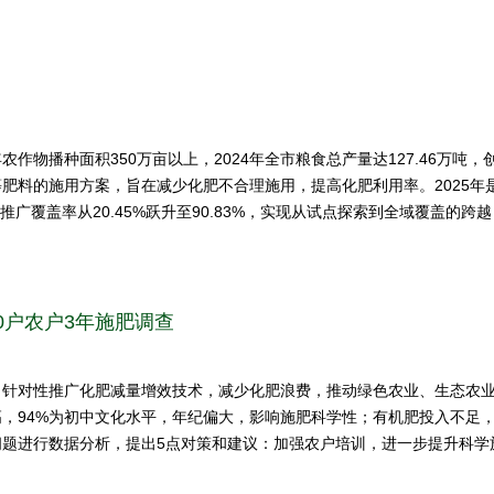
在增长期；以风险为基础制定出治理清单，发现其中高风险覆盖总面积占比为
作物播种面积350万亩以上，2024年全市粮食总产量达127.46万
肥料的施用方案，旨在减少化肥不合理施用，提高化肥利用率。2025年
，技术推广覆盖率从20.45%跃升至90.83%，实现从试点探索到全域覆盖
产业链建设，助力施肥科学化、精准化、专业化等方面主要成效及典型经
0户农户3年施肥调查
针对性推广化肥减量增效技术，减少化肥浪费，推动绿色农业、生态农业
，94%为初中文化水平，年纪偏大，影响施肥科学性；有机肥投入不足
问题进行数据分析，提出5点对策和建议：加强农户培训，进一步提升科学
贴机制，发挥补贴撬动作用。