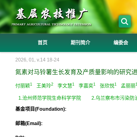
首页
期刊简介
编委会
2026, 01, v.14 18-24
氮素对马铃薯生长发育及产质量影响的研究
1
2
1
1
1
付丽颖
王美玲
李文慧
李嘉奕
张欣悦
孟丽丽
1.沧州师范学院生命科学学院
2.乌兰察布市污染
基金项目(Foundation):
邮箱(Email):