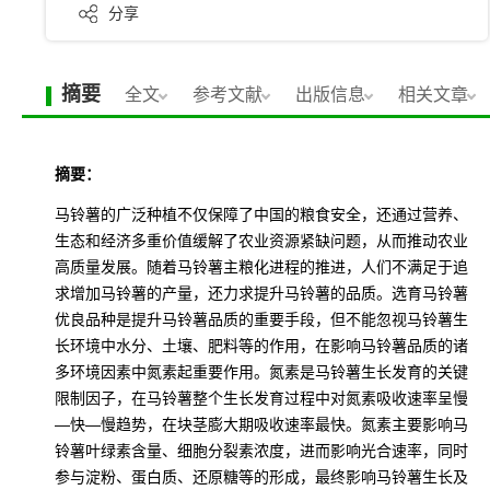
分享
摘要
全文
参考文献
出版信息
相关文章
摘要：
马铃薯的广泛种植不仅保障了中国的粮食安全，还通过营养、
生态和经济多重价值缓解了农业资源紧缺问题，从而推动农业
高质量发展。随着马铃薯主粮化进程的推进，人们不满足于追
求增加马铃薯的产量，还力求提升马铃薯的品质。选育马铃薯
优良品种是提升马铃薯品质的重要手段，但不能忽视马铃薯生
长环境中水分、土壤、肥料等的作用，在影响马铃薯品质的诸
多环境因素中氮素起重要作用。氮素是马铃薯生长发育的关键
限制因子，在马铃薯整个生长发育过程中对氮素吸收速率呈慢
—快—慢趋势，在块茎膨大期吸收速率最快。氮素主要影响马
铃薯叶绿素含量、细胞分裂素浓度，进而影响光合速率，同时
参与淀粉、蛋白质、还原糖等的形成，最终影响马铃薯生长及