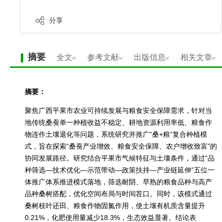
分享
摘要
全文
参考文献
出版信息
相关文章
摘要：
聚焦广西平果市农业可持续发展与粮食安全保障需求，针对当
地传统桑蚕单一种植收益不稳定、耕地资源利用率低、粮食作
物连作土壤退化等问题，系统研究并推广“桑+粮”复合种植模
式，旨在探索“桑蚕产业增效、粮食安全保障、农户增收致富”的
协同发展路径。研究结合平果市气候特征与土壤条件，通过“品
种筛选—技术优化—示范带动—政策扶持—产业链延伸”五位一
体推广体系推进模式落地，筛选耐阴、早熟的粮食品种与高产
品种桑树搭配，优化空间布局与时间茬口。同时，该模式通过
桑树枝叶还田、粮食作物固氮作用，使土壤有机质含量提升
0.21%，化肥使用量减少18.3%，生态效益显著。结论表