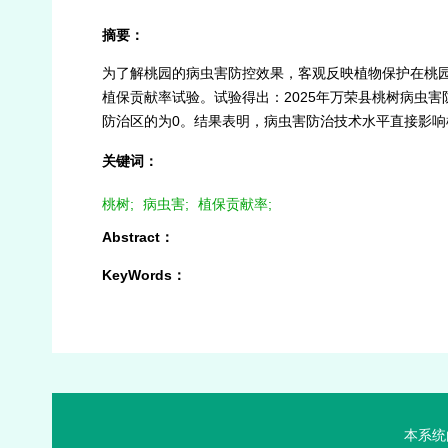
摘要：
为了解桃园的病虫害防控效果，客观反映植物保护在桃园
植保贡献率试验。试验得出：2025年万荣县桃树病虫害防控
防治区的为0。结果表明，病虫害防治技术水平直接影
关键词：
桃树;
病虫害;
植保贡献率;
Abstract：
KeyWords：
本系统由中