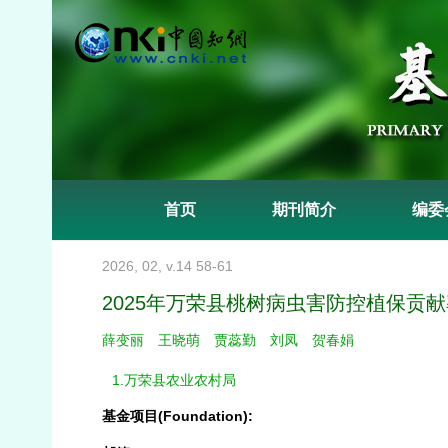
首页
期刊简介
编委
2026, 02, v.14 58-61
2025年万荣县桃树病虫害防控植保贡
薛变丽
王晓萌
贾蕊勤
刘凤
贺春娟
1.万荣县农业农村局
基金项目(Foundation):