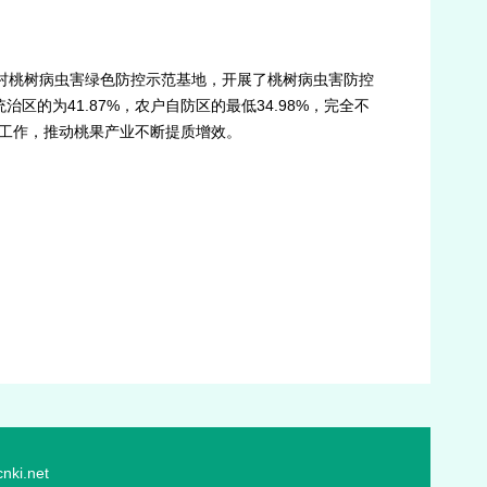
景村桃树病虫害绿色防控示范基地，开展了桃树病虫害防控
区的为41.87%，农户自防区的最低34.98%，完全不
工作，推动桃果产业不断提质增效。
ki.net