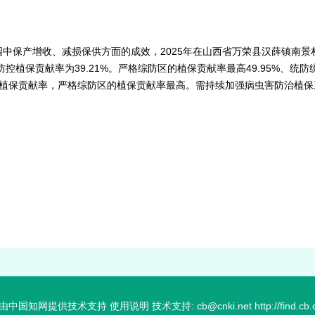
中保产增收、减损保供方面的成效，2025年在山西省万荣县汉薛镇南
植保贡献率为39.21%。严格综防区的植保贡献率最高49.95%、统防统治
响植保贡献率，严格综防区的植保贡献率最高。需持续加强病虫害防治植保
国知网提供技术支持 使用说明 技术支持: cb@cnki.net http://find.cb.cn