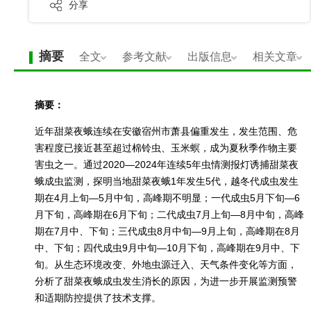
分享
摘要
全文
参考文献
出版信息
相关文章
摘要：
近年甜菜夜蛾连续在安徽宿州市萧县偏重发生，发生范围、危
害程度已接近甚至超过棉铃虫、玉米螟，成为夏秋季作物主要
害虫之一。通过2020—2024年连续5年虫情测报灯诱捕甜菜夜
蛾成虫监测，探明当地甜菜夜蛾1年发生5代，越冬代成虫发生
期在4月上旬—5月中旬，高峰期不明显；一代成虫5月下旬—6
月下旬，高峰期在6月下旬；二代成虫7月上旬—8月中旬，高峰
期在7月中、下旬；三代成虫8月中旬—9月上旬，高峰期在8月
中、下旬；四代成虫9月中旬—10月下旬，高峰期在9月中、下
旬。从生态环境改变、外地虫源迁入、天气条件变化等方面，
分析了甜菜夜蛾成虫发生消长的原因，为进一步开展监测预警
和适期防控提供了技术支撑。