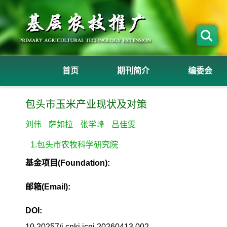
首页
期刊简介
编委会
包头市玉米产业现状及对策
刘伟
萨如拉
张学峰
吕佳雯
1.包头市农牧科学研究院
基金项目(Foundation):
邮箱(Email):
DOI:
10.20257/j.cnki.jcnj.20260413.002