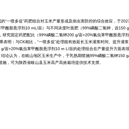
成的“一喷多促”药肥组合对玉米产量形成及病虫害防控的综合效应，于20
悬浮剂10 mL/亩）与不同浓度叶面肥（99%磷酸二氢钾，设150 g/亩
究固定药肥配比（99%磷酸二氢钾200 g/亩+20%氯虫苯甲酰胺悬浮剂
果表明：与CK相比，“一喷多促”处理能有效延长玉米灌浆时间、提升灌
亩+20%氯虫苯甲酰胺悬浮剂10 m L/亩的处理组合在产量提升方面表现最优，
认为，在岐山地区玉米生产中，于乳熟期喷施99%磷酸二氢钾150 g/亩
措施，可为陕西省岐山县玉米高产高效栽培提供技术支撑。