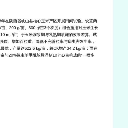
23年在陕西省岐山县核心玉米产区开展田间试验。设置两
、200 g/亩、300 g/亩3个梯度）组合施用对玉米生长
10 mL/亩）于玉米灌浆期与乳熟期喷施的效果差异。试
浆强度、增加百粒重、降低不完善粒率与病虫害发生率，
产量达622.6 kg/亩，较CK增产34.2 kg/亩；而在
与20%氯虫苯甲酰胺悬浮剂10 mL/亩构成的“一喷多