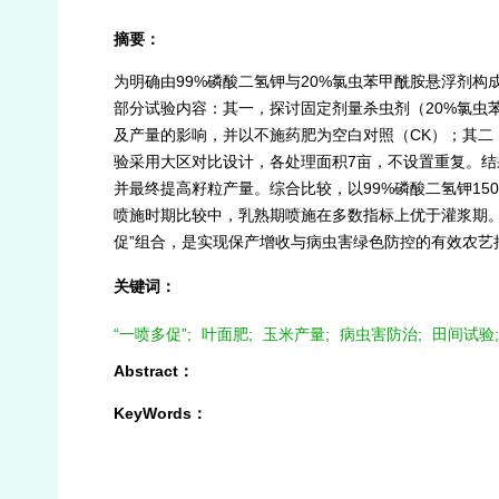
摘要：
为明确由99%磷酸二氢钾与20%氯虫苯甲酰胺悬浮剂构
部分试验内容：其一，探讨固定剂量杀虫剂（20%氯虫苯甲酰胺
及产量的影响，并以不施药肥为空白对照（CK）；其二，研
验采用大区对比设计，各处理面积7亩，不设置重复。结
并最终提高籽粒产量。综合比较，以99%磷酸二氢钾150 g/
喷施时期比较中，乳熟期喷施在多数指标上优于灌浆期。结论
促”组合，是实现保产增收与病虫害绿色防控的有效农艺
关键词：
“一喷多促”;
叶面肥;
玉米产量;
病虫害防治;
田间试验;
Abstract：
KeyWords：