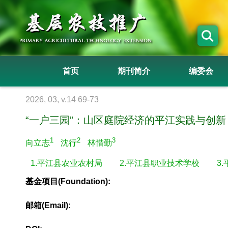
首页
期刊简介
编委会
2026, 03, v.14 69-73
“一户三园”：山区庭院经济的平江实践与创新
1
2
3
向立志
沈行
林惜勤
1.平江县农业农村局
2.平江县职业技术学校
3
基金项目(Foundation):
邮箱(Email):