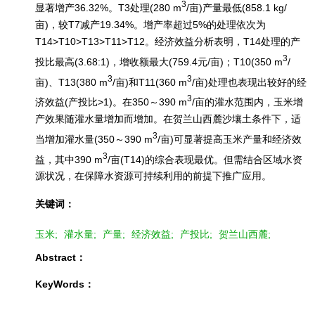
3
显著增产36.32%。T3处理(280 m
/亩)产量最低(858.1 kg/
亩)，较T7减产19.34%。增产率超过5%的处理依次为
T14>T10>T13>T11>T12。经济效益分析表明，T14处理的产
3
投比最高(3.68:1)，增收额最大(759.4元/亩)；T10(350 m
/
3
3
亩)、T13(380 m
/亩)和T11(360 m
/亩)处理也表现出较好的经
3
济效益(产投比>1)。在350～390 m
/亩的灌水范围内，玉米增
产效果随灌水量增加而增加。在贺兰山西麓沙壤土条件下，适
3
当增加灌水量(350～390 m
/亩)可显著提高玉米产量和经济效
3
益，其中390 m
/亩(T14)的综合表现最优。但需结合区域水资
源状况，在保障水资源可持续利用的前提下推广应用。
关键词：
玉米;
灌水量;
产量;
经济效益;
产投比;
贺兰山西麓;
Abstract：
KeyWords：