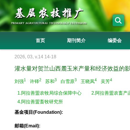
首页
期刊简介
编委会
2026, 03, v.14 14-18
灌水量对贺兰山西麓玉米产量和经济效益的
1
2
3
3
4
4
刘强
许铎
苏和
白雪原
王晓凤
吴芳
1.阿拉善盟农牧局综合保障中心
2.阿拉善盟农畜
4.阿拉善盟畜牧研究所
基金项目(Foundation):
邮箱(Email):