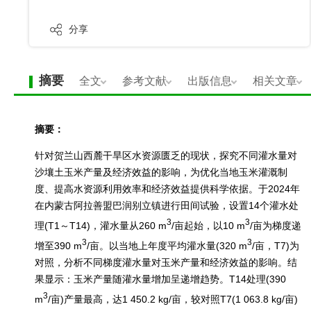
分享
摘要
全文
参考文献
出版信息
相关文章
摘要：
针对贺兰山西麓干旱区水资源匮乏的现状，探究不同灌水量对
沙壤土玉米产量及经济效益的影响，为优化当地玉米灌溉制
度、提高水资源利用效率和经济效益提供科学依据。于2024年
在内蒙古阿拉善盟巴润别立镇进行田间试验，设置14个灌水处
3
3
理(T1～T14)，灌水量从260 m
/亩起始，以10 m
/亩为梯度递
3
3
增至390 m
/亩。以当地上年度平均灌水量(320 m
/亩，T7)为
对照，分析不同梯度灌水量对玉米产量和经济效益的影响。结
果显示：玉米产量随灌水量增加呈递增趋势。T14处理(390
3
m
/亩)产量最高，达1 450.2 kg/亩，较对照T7(1 063.8 kg/亩)